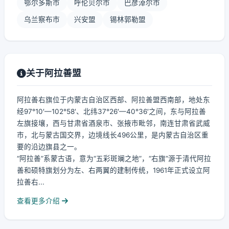
鄂尔多斯市
呼伦贝尔市
巴彦淖尔市
乌兰察布市
兴安盟
锡林郭勒盟
关于阿拉善盟
阿拉善右旗位于内蒙古自治区西部、阿拉善盟西南部，地处东
经97°10′—102°58′、北纬37°26′—40°36′之间，东与阿拉善
左旗接壤，西与甘肃省酒泉市、张掖市毗邻，南连甘肃省武威
市，北与蒙古国交界，边境线长496公里，是内蒙古自治区重
要的沿边旗县之一。
“阿拉善”系蒙古语，意为“五彩斑斓之地”，“右旗”源于清代阿拉
善和硕特旗划分为左、右两翼的建制传统，1961年正式设立阿
拉善右...
查看更多介绍