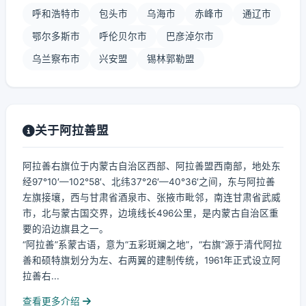
呼和浩特市
包头市
乌海市
赤峰市
通辽市
鄂尔多斯市
呼伦贝尔市
巴彦淖尔市
乌兰察布市
兴安盟
锡林郭勒盟
关于阿拉善盟
阿拉善右旗位于内蒙古自治区西部、阿拉善盟西南部，地处东
经97°10′—102°58′、北纬37°26′—40°36′之间，东与阿拉善
左旗接壤，西与甘肃省酒泉市、张掖市毗邻，南连甘肃省武威
市，北与蒙古国交界，边境线长496公里，是内蒙古自治区重
要的沿边旗县之一。
“阿拉善”系蒙古语，意为“五彩斑斓之地”，“右旗”源于清代阿拉
善和硕特旗划分为左、右两翼的建制传统，1961年正式设立阿
拉善右...
查看更多介绍