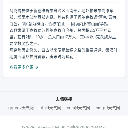
阿克陶县位于新疆维吾尔自治区西南部，地处帕米尔高原东
部，塔里木盆地西部边缘。其名称源于柯尔克孜语“阿克”意为
白色，“陶”意为群山，合称“白山”，因境内多雪山而得名。
该县隶属于克孜勒苏柯尔克孜自治州，总面积2.5万平方公
里，辖有2镇、10乡，总人口约17万人，其中柯尔克孜族为主
要少数民族之一。
阿克陶历史悠久，自古以来便是丝绸之路的重要通道。秦汉时
期属西域都护府管辖，唐宋时为疏勒...
查看更多介绍
友情链接
qqtvcv天气网
pfnld天气网
nnmjrl天气网
cmrpd天气网
© 2026 pkienl天气网.
鄂ICP备2025107514号-5