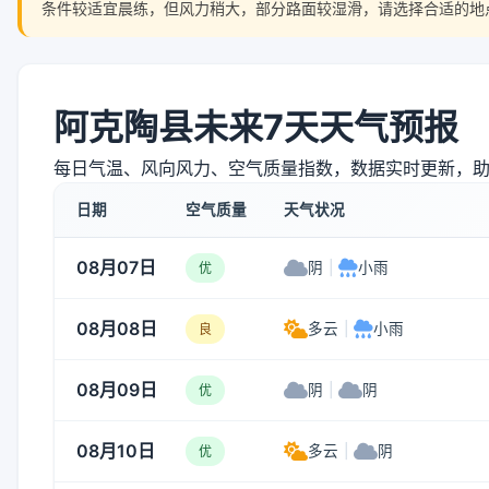
条件较适宜晨练，但风力稍大，部分路面较湿滑，请选择合适的地
阿克陶县未来7天天气预报
每日气温、风向风力、空气质量指数，数据实时更新，
日期
空气质量
天气状况
08月07日
阴
|
小雨
优
08月08日
多云
|
小雨
良
08月09日
阴
|
阴
优
08月10日
多云
|
阴
优