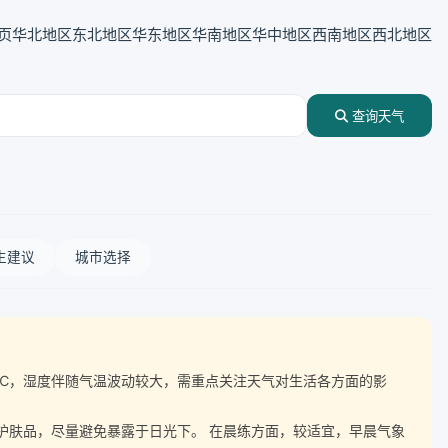
页
华北地区
东北地区
华东地区
华南地区
华中地区
西南地区
西北地区
查询天气
生建议
城市选择
差达12℃，湿度伴随气温波动较大，需重点关注天气对生活各方面的影
晒护肤品，尽量避免暴露于日光下。 在晨练方面，较适宜，早晨气象