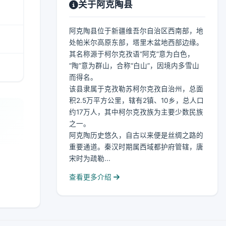
关于阿克陶县
阿克陶县位于新疆维吾尔自治区西南部，地
处帕米尔高原东部，塔里木盆地西部边缘。
其名称源于柯尔克孜语“阿克”意为白色，
“陶”意为群山，合称“白山”，因境内多雪山
而得名。
该县隶属于克孜勒苏柯尔克孜自治州，总面
积2.5万平方公里，辖有2镇、10乡，总人口
约17万人，其中柯尔克孜族为主要少数民族
之一。
阿克陶历史悠久，自古以来便是丝绸之路的
重要通道。秦汉时期属西域都护府管辖，唐
宋时为疏勒...
查看更多介绍