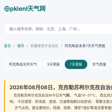
pkienl天气网
首页
/
城市
/
新疆维吾尔自治区
/
阿克陶县未来7天天气预报
阿克陶县实时天气
3天预报
7天预报
空气质量
2026年08月08日，克孜勒苏柯尔克孜自
克孜勒苏柯尔克孜自治州今日天气
阴
， 气温19~31℃， 西
响。 今日感冒、舒适度、旅游、交通等指数比较舒适； 需要注意
天气炎热，建议着短衫、短裙、短裤、薄型T恤衫等清凉夏季服装。