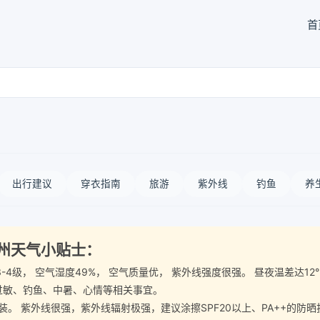
首
出行建议
穿衣指南
旅游
紫外线
钓鱼
养
治州天气小贴士：
北风3-4级， 空气湿度49%， 空气质量优， 紫外线强度很强。 昼夜温
过敏、钓鱼、中暑、心情等相关事宜。
 紫外线很强，紫外线辐射极强，建议涂擦SPF20以上、PA++的防