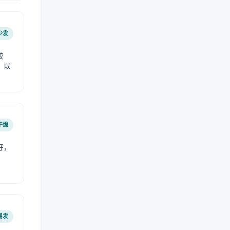
少发
较
，以
干燥
好，
。
易发