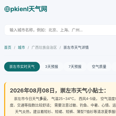
pkienl天气网
首页
/
城市
/
广西壮族自治区
/
崇左市天气详情
崇左市实时天气
3天预报
7天预报
空气质量
2026年08月08日，崇左市天气小贴士：
崇左市今日天气
多云
， 气温25~34℃， 西风4-5级， 空
度、交通等指数比较舒适； 需要注意过敏、钓鱼、中暑、心情、
天气炎热，建议着短衫、短裙、短裤、薄型T恤衫等清凉夏季服装。