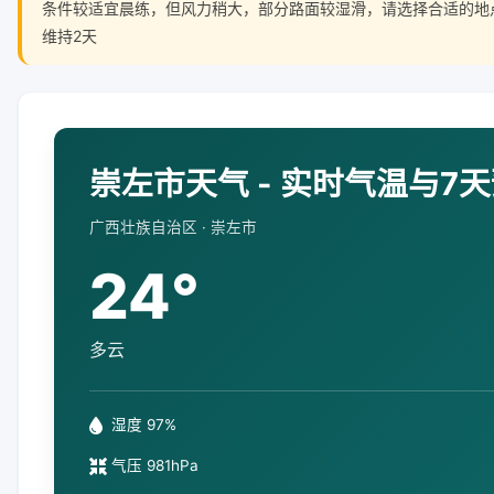
条件较适宜晨练，但风力稍大，部分路面较湿滑，请选择合适的地
维持2天
崇左市天气 - 实时气温与7
广西壮族自治区 · 崇左市
24°
多云
湿度 97%
气压 981hPa