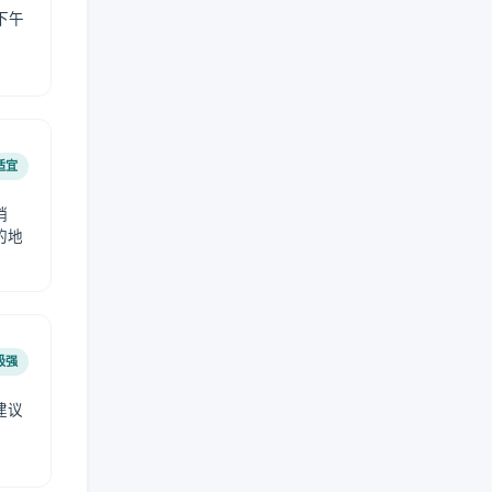
下午
适宜
稍
的地
极强
建议
肤