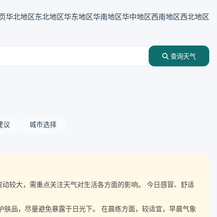
页
华北地区
东北地区
华东地区
华南地区
华中地区
西南地区
西北地区
查询天气
建议
城市选择
气温波动较大，需重点关注天气对生活各方面的影响。 今日感冒、舒适
晒护肤品，尽量避免暴露于日光下。 在晨练方面，较适宜，早晨气象