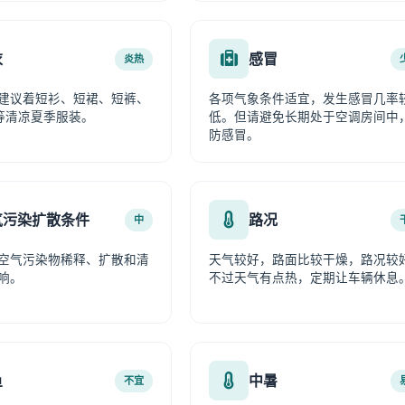
衣
感冒
炎热
建议着短衫、短裙、短裤、
各项气象条件适宜，发生感冒几率
等清凉夏季服装。
低。但请避免长期处于空调房间中
防感冒。
气污染扩散条件
路况
中
空气污染物稀释、扩散和清
天气较好，路面比较干燥，路况较
响。
不过天气有点热，定期让车辆休息
鱼
中暑
不宜