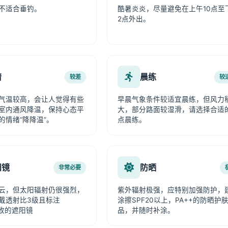
不适合垂钓。
酷暑炎炎，尽量避免在上午10点至
2点外出。
情
晨练
较差
较
气温较高，会让人觉得有些
早晨气象条件较适宜晨练，但风力
室内通风降温，保持心态平
大，部分路面较湿滑，请选择合适
的情绪“降降温”。
点晨练。
阳镜
防晒
非常必要
云，但太阳辐射仍很强烈，
紫外辐射极强，应特别加强防护，
戴透射比3级且标注
涂擦SPF20以上，PA++的防晒护
吸收的遮阳镜
品，并随时补涂。