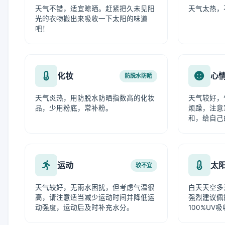
天气不错，适宜晾晒。赶紧把久未见阳
天气太热，
光的衣物搬出来吸收一下太阳的味道
吧！
化妆
心
防脱水防晒
天气炎热，用防脱水防晒指数高的化妆
天气较好，
品，少用粉底，常补粉。
烦躁，注意
和，给自己
运动
太
较不宜
天气较好，无雨水困扰，但考虑气温很
白天天空多
高，请注意适当减少运动时间并降低运
强烈建议佩
动强度，运动后及时补充水分。
100%UV