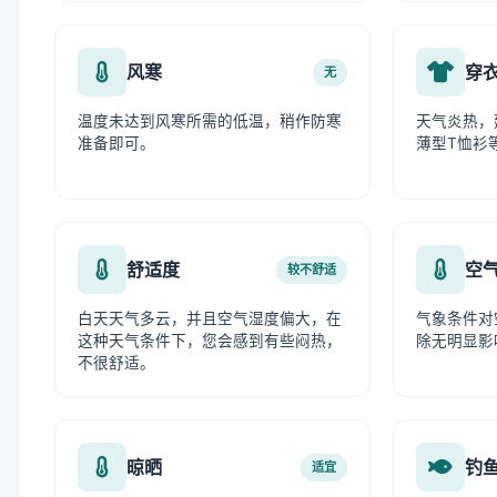
风寒
穿
无
温度未达到风寒所需的低温，稍作防寒
天气炎热，
准备即可。
薄型T恤衫
舒适度
空
较不舒适
白天天气多云，并且空气湿度偏大，在
气象条件对
这种天气条件下，您会感到有些闷热，
除无明显影
不很舒适。
晾晒
钓
适宜