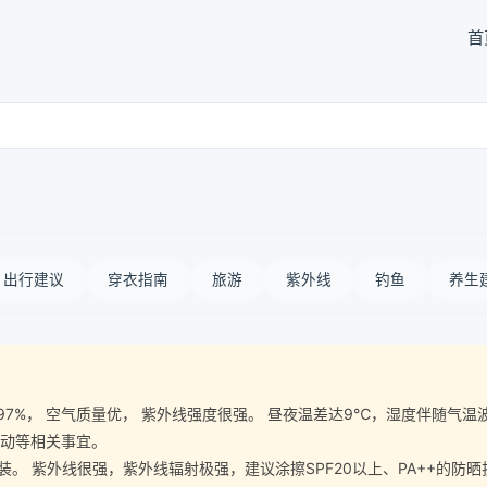
首
出行建议
穿衣指南
旅游
紫外线
钓鱼
养生
气湿度97%， 空气质量优， 紫外线强度很强。 昼夜温差达9℃，湿度伴随
运动等相关事宜。
 紫外线很强，紫外线辐射极强，建议涂擦SPF20以上、PA++的防