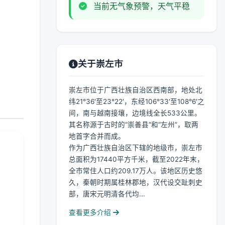
当前无气象预警，天气平稳
关于崇左市
崇左市位于广西壮族自治区西南部，地处北
纬21°36′至23°22′，东经106°33′至108°6′之
间，南与越南接壤，边境线全长533公里。
其名称源于古时的“崇善县”和“左州”，取两
地首字合并而成。
作为广西壮族自治区下辖的地级市，崇左市
总面积为17440平方千米，截至2022年末，
全市常住人口约209.17万人。该地区历史悠
久，秦朝时期属桂林郡地，汉代设交趾刺史
部，唐宋元明清各代均...
查看更多介绍