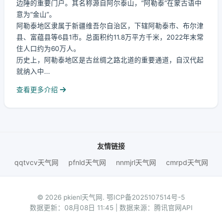
边陲的重要门户。其名称源自阿尔泰山，“阿勒泰”在蒙古语中
意为“金山”。
阿勒泰地区隶属于新疆维吾尔自治区，下辖阿勒泰市、布尔津
县、富蕴县等6县1市。总面积约11.8万平方千米，2022年末常
住人口约为60万人。
历史上，阿勒泰地区是古丝绸之路北道的重要通道，自汉代起
就纳入中...
查看更多介绍
友情链接
qqtvcv天气网
pfnld天气网
nnmjrl天气网
cmrpd天气网
© 2026 pkienl天气网.
鄂ICP备2025107514号-5
数据更新：08月08日 11:45 | 数据来源：腾讯官网API