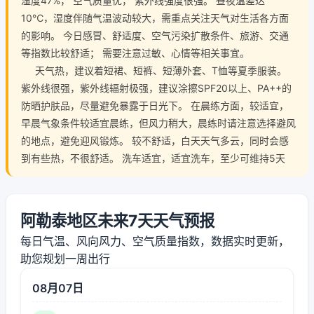
湿度47%， 空气质量优， 紫外线强度很强。 昼夜温差达
10℃，湿度伴随气温波动较大，需重点关注天气对生活各方面
的影响。 今日感冒、舒适度、空气污染扩散条件、旅游、交通
等指数比较舒适； 需要注意过敏、心情等相关事宜。
天气热，建议着短裙、短裤、短薄外套、T恤等夏季服装。
紫外线很强，紫外线辐射极强，建议涂擦SPF20以上、PA++的
防晒护肤品，尽量避免暴露于日光下。 在晨练方面，较适宜，
早晨气象条件较适宜晨练，但风力稍大，晨练时请注意选择避风
的地点，避免迎风锻炼。 较不舒适，白天天气多云，同时会感
到有些热，不很舒适。 洗车适宜，适宜洗车，至少可维持5天
阿勒泰地区未来7天天气预报
每日气温、风向风力、空气质量指数，数据实时更新，
助您规划一周出行
08月07日