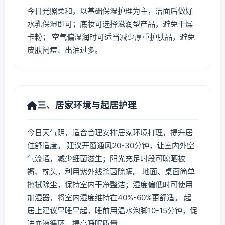
今日光照柔和，以基础保湿护理为主，洁面后做好
水乳保湿即可；底妆可选择滋润型产品，避免干燥
卡粉； 空气偏湿润时可适当减少厚重护肤品，避免
皮肤闷痘、出油过多。
三、居家环境与起居护理
今日天气阴，适合合理安排居家环境打理，提升居
住舒适度。 建议开窗通风20-30分钟，让室内外空
气流通，减少细菌滋生；阳光充足时段可晾晒被
褥、枕头，利用紫外线杀菌除螨。 地面、桌面简单
擦拭除尘，保持室内干净整洁；湿度偏低时可使用
加湿器，将室内湿度维持在40%-60%更舒适。 起
居上建议早睡早起，睡前用温水泡脚10-15分钟，促
进血液循环，提高睡眠质量。