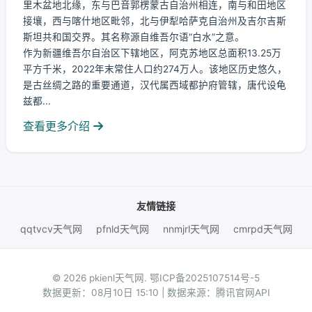
里木盆地北缘，东与巴音郭楞蒙古自治州相连，南与和田地区
接壤，西与喀什地区毗邻，北与伊犁哈萨克自治州及吉尔吉斯
斯坦共和国交界。其名称源自维吾尔语“白水”之意。
作为新疆维吾尔自治区下辖地区，阿克苏地区总面积13.25万
平方千米，2022年末常住人口约274万人。该地区历史悠久，
是古丝绸之路的重要通道，汉代属西域都护府管辖，唐代设龟
兹都...
查看更多介绍
友情链接
qqtvcv天气网
pfnld天气网
nnmjrl天气网
cmrpd天气网
© 2026 pkienl天气网.
鄂ICP备2025107514号-5
数据更新：08月10日 15:10 | 数据来源：腾讯官网API