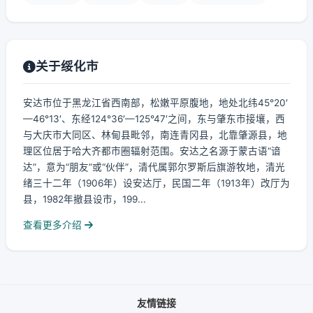
关于绥化市
安达市位于黑龙江省西南部，松嫩平原腹地，地处北纬45°20′
—46°13′、东经124°36′—125°47′之间，东与肇东市接壤，西
与大庆市大同区、林甸县毗邻，南连青冈县，北靠肇源县，地
理区位居于哈大齐都市圈辐射范围。安达之名源于蒙古语“谙
达”，意为“朋友”或“伙伴”，清代属郭尔罗斯后旗游牧地，清光
绪三十二年（1906年）设安达厅，民国二年（1913年）改厅为
县，1982年撤县设市，199...
查看更多介绍
友情链接