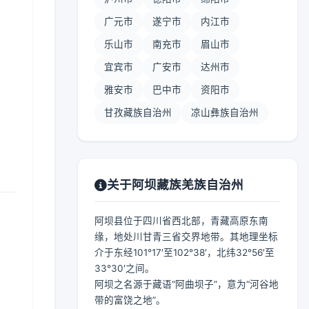
广元市
遂宁市
内江市
乐山市
南充市
眉山市
宜宾市
广安市
达州市
雅安市
巴中市
资阳市
甘孜藏族自治州
凉山彝族自治州
关于阿坝藏族羌族自治州
阿坝县位于四川省西北部，青藏高原东南
缘，地处川甘青三省交界地带。其地理坐标
介于东经101°17′至102°38′，北纬32°56′至
33°30′之间。
阿坝之名源于藏语“阿曲坝子”，意为“河谷地
带的富饶之地”。