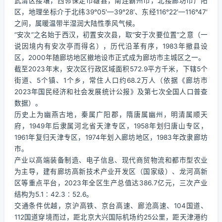
武清区接壤，西邻保定市雄县，南连霸州市，北接廊坊市广阳
区，地理坐标介于北纬39°05′—39°28′、东经116°22′—116°47′
之间，属暖温带半湿润大陆性季风气候。
“安次”之名始于西汉，初置安次县，取“安于次要位置”之意（一
说因境内有安次亭而得名），历代沿革有序，1983年撤县设
区，2000年随廊坊地区撤地设市正式成为廊坊市主城区之一。
截至2023年末，安次区行政区域面积572.9平方千米，下辖5个
街道、5个镇、1个乡，常住人口约68.2万人（依据《廊坊市
2023年国民经济和社会发展统计公报》及第七次全国人口普查
数据）。
历史上为幽燕古地，秦属广阳郡，隋唐属幽州，明清属顺天
府，1949年后隶属河北省天津专区，1958年划归唐山专区，
1961年复归天津专区，1974年划入廊坊地区，1983年改隶廊坊
市。
产业以高端装备制造、电子信息、现代商贸物流和都市型农业
为主导，建有廊坊高新技术产业开发区（国家级）、龙河高新
区等重点平台，2023年全区生产总值达386.7亿元，三次产业
结构为5.1∶42.3∶52.6。
交通条件优越，京沪高铁、京台高速、廊沧高速、104国道、
112国道穿境而过，距北京大兴国际机场约25公里，距天津港约