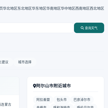
页
华北地区
东北地区
华东地区
华南地区
华中地区
西南地区
西北地区
查询天气
生建议
城市选择
阿尔山市附近城市
阿拉善盟
包头市
巴彦淖尔市
西连蒙古
赤峰市
呼和浩特市
呼伦贝尔市