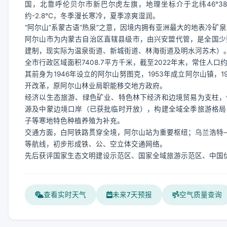
国，北靠呼伦贝尔市新巴尔虎左旗，地理坐标介于北纬46°38′—47
约-2.8℃，冬季漫长寒冷，夏季凉爽湿润。
“阿尔山”系蒙古语“热泉”之意，因境内拥有亚洲最大的地表冷矿
阿尔山市为内蒙古自治区直辖县级市，由兴安盟代管，是全国少
建制，现实际为温泉街道、新城街道、林海街道及明水河苏木）
全市行政区域面积7408.7平方千米，截至2022年末，常住人
其前身为1946年设立的阿尔山努图克，1953年成立阿尔山镇，1
开改革，原阿尔山林业局职能移交地方政府。
经济以生态旅游、绿色矿业、特色林下经济和边境贸易为支柱，
源及中蒙边境口岸（已获批临时开放），构建全域全季旅游格局
子等寒地特色种植养殖为补充。
交通方面，白阿铁路贯穿全境，阿尔山站为重要枢纽；乌兰浩特—
等航线，初步形成铁、公、空立体交通网络。
先后获评国家生态文明建设示范区、国家全域旅游示范区、中国
查看实时天气
未来7天预报
空气质量查询