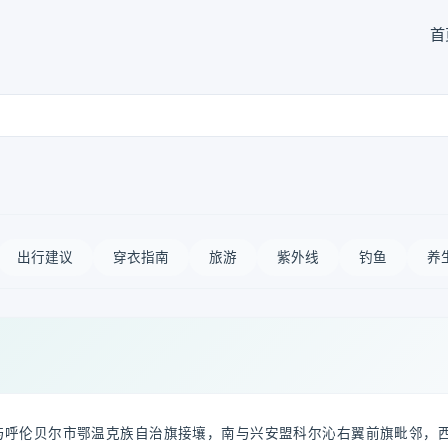
首
出行建议
穿衣指南
旅游
紫外线
钓鱼
养
与呼伦贝尔市鄂温克族自治旗接壤，南与兴安盟科尔沁右翼前旗毗邻，