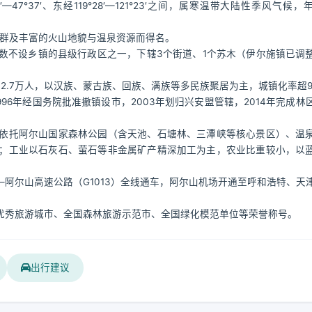
°37′、东经119°28′—121°23′之间，属寒温带大陆性季风气候，
泉群及丰富的火山地貌与温泉资源而得名。
数不设乡镇的县级行政区之一，下辖3个街道、1个苏木（伊尔施镇已调
。
口约2.7万人，以汉族、蒙古族、回族、满族等多民族聚居为主，城镇化率超9
996年经国务院批准撤镇设市，2003年划归兴安盟管辖，2014年完成林
依托阿尔山国家森林公园（含天池、石塘林、三潭峡等核心景区）、温
；工业以石灰石、萤石等非金属矿产精深加工为主，农业比重较小，以
阿尔山高速公路（G1013）全线通车，阿尔山机场开通至呼和浩特、天
优秀旅游城市、全国森林旅游示范市、全国绿化模范单位等荣誉称号。
出行建议