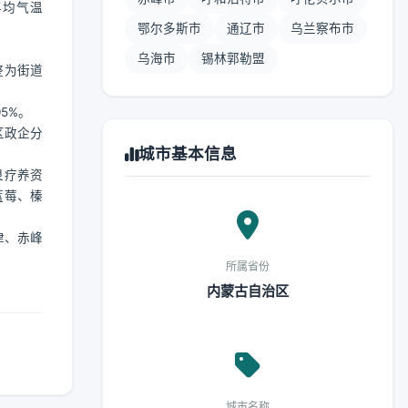
年均气温
鄂尔多斯市
通辽市
乌兰察布市
乌海市
锡林郭勒盟
整为街道
5%。
区政企分
城市基本信息
泉疗养资
蓝莓、榛
津、赤峰
所属省份
内蒙古自治区
城市名称